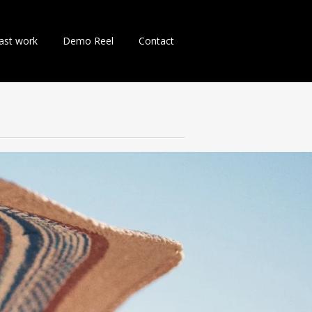
ller
ast work
Demo Reel
Contact
u
ontenu
rincipal